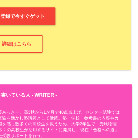
NE登録で今すぐゲット
詳細はこちら
書いている人 -
WRITER
-
長あっきー。高3秋から1か月で40点点上げ、センター試験では
経験を活かし塾講師として活躍。塾・学校・参考書の内容やカ
感を感じ数多くの高校生を救うため、大学2年生で「受験物理
設。多くの高校生が活用するサイトに発展し、現在「合格への道」
た受験サポートを行う。