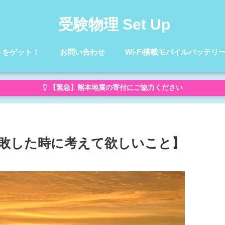
受験物理 Set Up
トをゲット！
お問い合わせ
Wi-Fi搭載モバイルバッテリ
【緊急】熊本地震の寄付にご協力ください
敗した時に考えて欲しいこと】