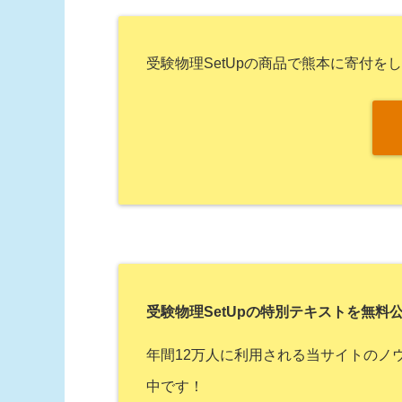
受験物理SetUpの商品で熊本に寄付を
受験物理SetUpの特別テキストを無料
年間12万人に利用される当サイトのノウ
中です！