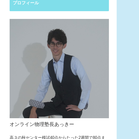
プロフィール
オンライン物理塾長あっきー
高３の秋センター模試40点からたった2週間で80点ま