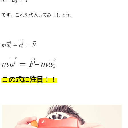
=
+
a
a
a
0
です。これを代入してみましょう。
→
→
⃗
+
=
′
m
a
a
F
0
→
→
⃗
′
=
–
m
a
F
m
a
0
この式に注目！！