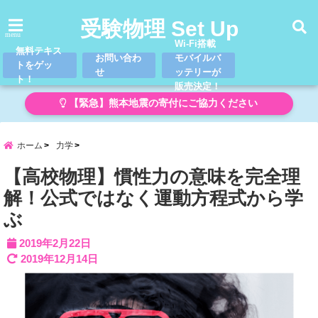
受験物理 Set Up
menu
Wi-Fi搭載
無料テキス
お問い合わ
モバイルバ
トをゲッ
せ
ッテリーが
ト！
販売決定！
【緊急】熊本地震の寄付にご協力ください
ホーム
力学
【高校物理】慣性力の意味を完全理
解！公式ではなく運動方程式から学
ぶ
2019年2月22日
2019年12月14日