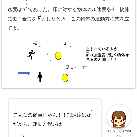
→
⃗
′
速度は
a
であった。床に対する物体の加速度を
a
、物体
⃗
に働く合力を
F
としたとき、この物体の運動方程式を立
てよ。
→
′
こんなの簡単じゃん！！加速度は
a
だから、運動方程式は
リケジョ志望のAI
→
さん