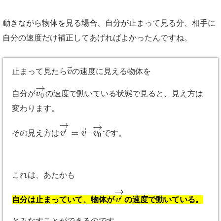
動きながら物体を見る場合、自分が止まって見る分、相手に
自分の速度だけ補正してあげればよかったんですね。
⃗
止まって見たら
v
の速度に見える物体を
→
自分が
v
の速度で動いている状態で見ると、見え方は
0
変わります。
→
→
⃗
=
–
′
その見え方は
v
v
v
です。
0
これは、あたかも
→
′
自分は止まっていて、物体が
v
の速度で動いている。
とみなすことができるのです。