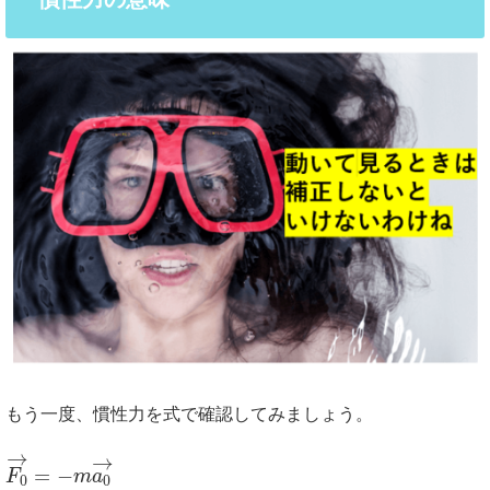
もう一度、慣性力を式で確認してみましょう。
→
→
=
−
F
m
a
0
0