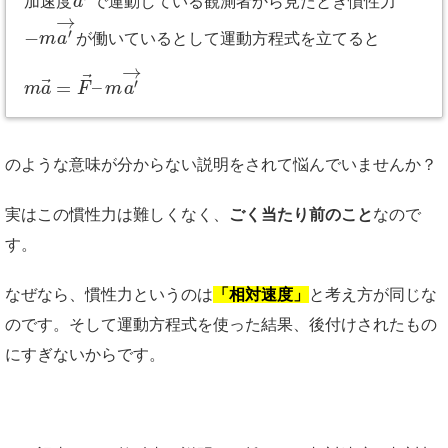
加速度
a
で運動している観測者から見たとき慣性力
→
−
′
m
a
が働いているとして運動方程式を立てると
→
⃗
⃗
=
–
′
m
a
F
m
a
のような意味が分からない説明をされて悩んでいませんか？
実はこの慣性力は難しくなく、
ごく当たり前のこと
なので
す。
なぜなら、慣性力というのは
「相対速度」
と考え方が同じな
のです。そして運動方程式を使った結果、後付けされたもの
にすぎないからです。