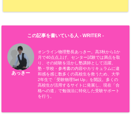
この記事を書いている人 -
WRITER
-
オンライン物理塾長あっきー。高3秋から1か
月で40点点上げ、センター試験では満点を取
り、その経験を活かし塾講師として活躍。
塾・学校・参考書の内容やカリキュラムに違
あっきー
和感を感じ数多くの高校生を救うため、大学
2年生で「受験物理Set Up」を開設。多くの
高校生が活用するサイトに発展し、現在「合
格への道」で勉強法に特化した受験サポート
を行う。