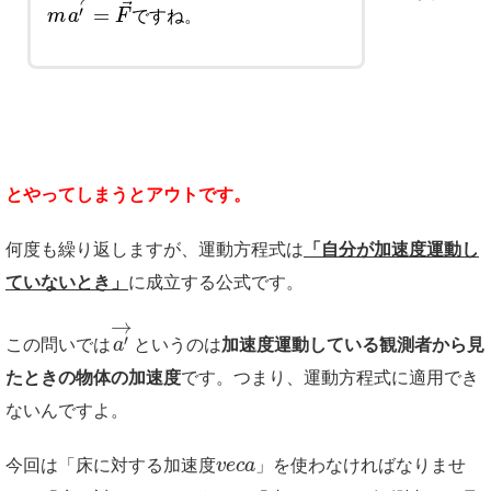
⃗
=
′
m
a
F
ですね。
とやってしまうとアウトです。
何度も繰り返しますが、運動方程式は
「自分が加速度運動し
ていないとき」
に成立する公式です。
→
′
この問いでは
a
というのは
加速度運動している観測者から見
たときの物体の加速度
です。つまり、運動方程式に適用でき
ないんですよ。
今回は「床に対する加速度
v
e
c
a
」を使わなければなりませ