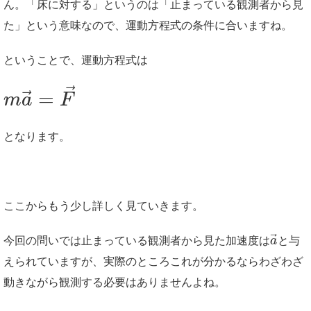
ん。「床に対する」というのは「止まっている観測者から見
た」という意味なので、運動方程式の条件に合いますね。
ということで、運動方程式は
⃗
⃗
=
m
a
F
となります。
ここからもう少し詳しく見ていきます。
⃗
今回の問いでは止まっている観測者から見た加速度は
a
と与
えられていますが、実際のところこれが分かるならわざわざ
動きながら観測する必要はありませんよね。