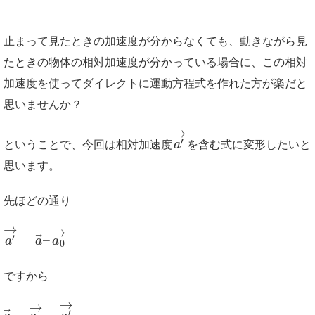
止まって見たときの加速度が分からなくても、動きながら見
たときの物体の相対加速度が分かっている場合に、この相対
加速度を使ってダイレクトに運動方程式を作れた方が楽だと
思いませんか？
→
′
ということで、今回は相対加速度
a
を含む式に変形したいと
思います。
先ほどの通り
→
→
⃗
=
–
′
a
a
a
0
ですから
→
→
⃗
′