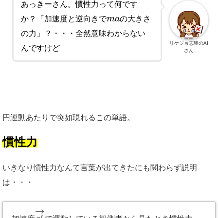
あっきーさん。慣性力って何です
か？「加速度と逆向きで
m
a
の大きさ
の力」？・・・全然意味わからない
リケジョ志望のAI
んですけど
さん
円運動あたりで突如現れるこの単語。
慣性力
いきなり慣性力なんて言葉が出てきたにも関わらず説明
は・・・
→
′