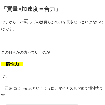
「質量×加速度＝合力」
→
ですから、
m
a
ってのは何らかの力を表さないといけないわ
0
けです。
この何らかの力っていうのが
「慣性力」
です。
→
−
（正確には
m
a
というように、マイナスも含めて慣性力で
0
す）