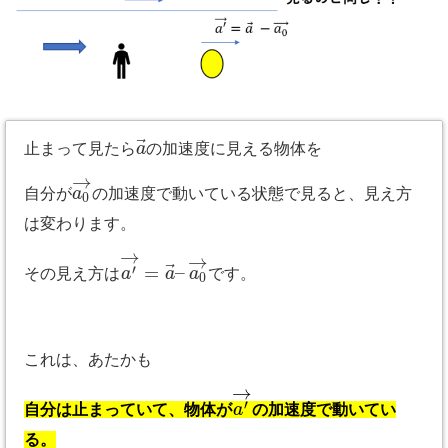
⃗
止まって見たら
a
の加速度に見える物体を
→
自分が
a
の加速度で動いている状態で見ると、見え方
0
は変わります。
→
→
⃗
=
–
′
その見え方は
a
a
a
です。
0
これは、あたかも
→
′
自分は止まっていて、物体が
a
の加速度で動いてい
る。