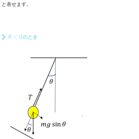
と表せます。
<
0
θ
のとき