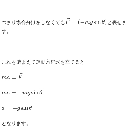
⃗
=
(
−
sin
)
つまり場合分けをしなくても
F
m
g
θ
と表せま
す。
これを踏まえて運動方程式を立てると
⃗
⃗
=
m
a
F
=
−
sin
m
a
m
g
θ
=
−
sin
a
g
θ
となります。