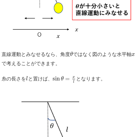
直線運動とみなせるなら、角度
θ
ではなく図のような水平軸
x
で考えることができます。
x
sin
=
糸の長さを
l
と置けば、
θ
となります。
l