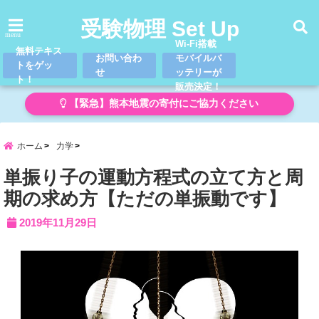
受験物理 Set Up
menu
Wi-Fi搭載
無料テキス
お問い合わ
モバイルバ
トをゲッ
せ
ッテリーが
ト！
販売決定！
【緊急】熊本地震の寄付にご協力ください
ホーム
力学
単振り子の運動方程式の立て方と周
期の求め方【ただの単振動です】
2019年11月29日