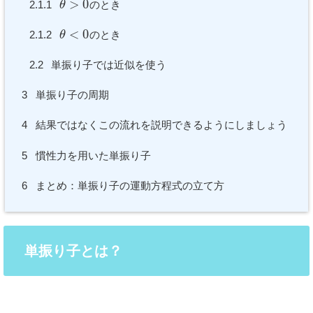
>
0
2.1.1
のとき
θ
<
0
2.1.2
のとき
θ
2.2
単振り子では近似を使う
3
単振り子の周期
4
結果ではなくこの流れを説明できるようにしましょう
5
慣性力を用いた単振り子
6
まとめ：単振り子の運動方程式の立て方
単振り子とは？