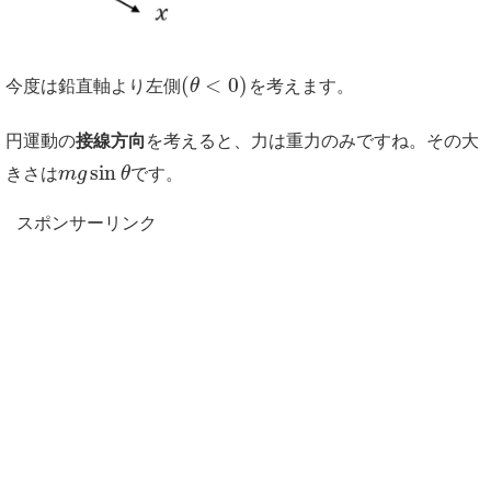
(
<
0
)
今度は鉛直軸より左側
θ
を考えます。
円運動の
接線方向
を考えると、力は重力のみですね。その大
sin
きさは
m
g
θ
です。
スポンサーリンク