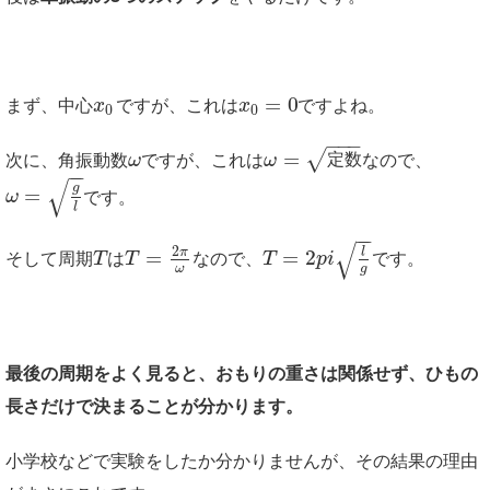
=
0
まず、中心
x
ですが、これは
x
ですよね。
0
0
−
−
−
√
=
次に、角振動数
ω
ですが、これは
ω
定
数
なので、
−
−
√
g
=
ω
です。
l
−
−
√
2
π
l
=
=
2
そして周期
T
は
T
なので、
T
p
i
です。
ω
g
最後の周期をよく見ると、おもりの重さは関係せず、ひもの
長さだけで決まることが分かります。
小学校などで実験をしたか分かりませんが、その結果の理由