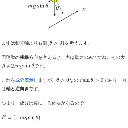
(
>
0
)
まずは鉛直軸より右側
θ
を考えます。
円運動の
接線方向
を考えると、力は重力のみですね。その大
sin
きさは
m
g
θ
です。
>
0
sin
>
0
これを
成分表示
しますが、
θ
なので
θ
であり、力
は
軸と逆向き
です。
つまり、成分は負にする必要があるので
⃗
=
(
−
sin
)
F
m
g
θ