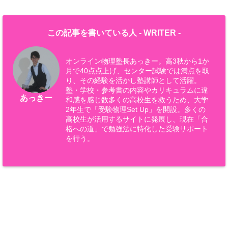
この記事を書いている人 -
WRITER
-
オンライン物理塾長あっきー。高3秋から1か
月で40点点上げ、センター試験では満点を取
り、その経験を活かし塾講師として活躍。
塾・学校・参考書の内容やカリキュラムに違
あっきー
和感を感じ数多くの高校生を救うため、大学
2年生で「受験物理Set Up」を開設。多くの
高校生が活用するサイトに発展し、現在「合
格への道」で勉強法に特化した受験サポート
を行う。