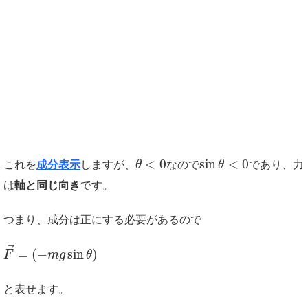
<
0
sin
<
0
これを
成分表示
しますが、
θ
なので
θ
であり、力
は
軸と同じ向き
です。
つまり、成分は正にする必要があるので
⃗
=
(
−
sin
)
F
m
g
θ
と表せます。