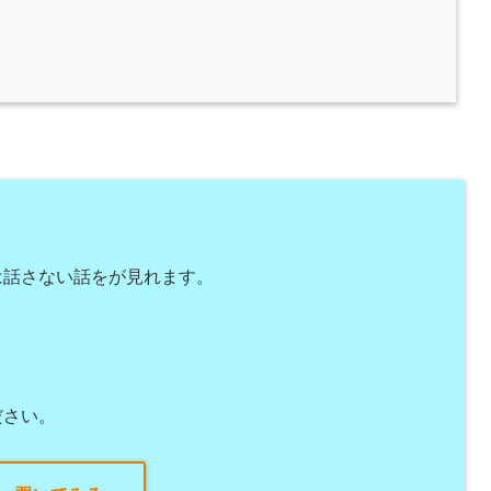
は話さない話をが見れます。
ださい。