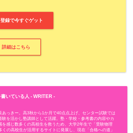
NE登録で今すぐゲット
詳細はこちら
書いている人 -
WRITER
-
長あっきー。高3秋から1か月で40点点上げ、センター試験では
経験を活かし塾講師として活躍。塾・学校・参考書の内容やカ
感を感じ数多くの高校生を救うため、大学2年生で「受験物理
設。多くの高校生が活用するサイトに発展し、現在「合格への道」