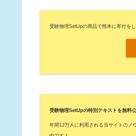
受験物理SetUpの商品で熊本に寄付を
受験物理SetUpの特別テキストを無料
年間12万人に利用される当サイトのノウ
中です！