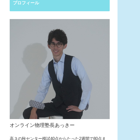
プロフィール
オンライン物理塾長あっきー
高３の秋センター模試40点からたった2週間で80点ま